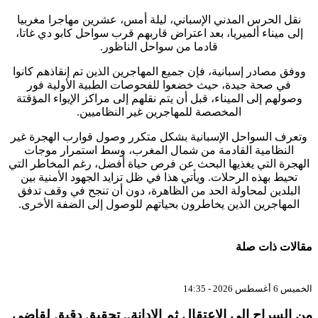
نقل الحرس المدني الإسباني، ليلة أمس، عشرين مهاجرا مغربيا
إلى ميناء ألميريا، بعد اعتراض قاربهم قرب سواحل كابو دي غاتا،
قادما من سواحل الناظور.
ووفق مصادر إسبانية، فإن جميع المهاجرين الذين تم إنقاذهم كانوا
في صحة جيدة، حيث خضعوا للفحوصات الطبية الأولية فور
وصولهم إلى الميناء، قبل أن يتم نقلهم إلى مراكز الإيواء المؤقتة
المخصصة للمهاجرين غير النظاميين.
وتعرف السواحل الإسبانية بشكل متكرر وصول قوارب الهجرة غير
النظامية القادمة من شمال المغرب، وسط استمرار موجات
الهجرة التي يغذيها البحث عن فرص حياة أفضل، رغم المخاطر التي
تحيط بهذه الرحلات. ويأتي هذا في ظل تزايد الجهود الأمنية بين
البلدين لمحاولة الحد من الظاهرة، دون أن تنجح في وقف تدفق
المهاجرين الذين يخاطرون بحياتهم للوصول إلى الضفة الأخرى.
قالات ذات صلة
ميس 6 أغسطس 2026 - 14:35
ن السراح إلى الاعتقال ثم الإدانة.. تحقيق دقيق لقاضي