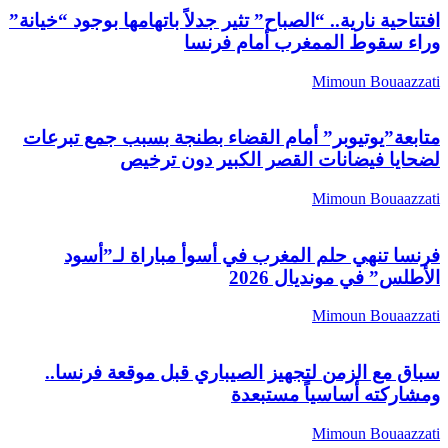
فتتاحية نارية.. “الصباح” تثير جدلاً باتهامها بوجود “خيانة”
راء سقوط الممغرب أمام فرنسا
Mimoun Bouaazzat
تابعة”يوتيوبر” أمام القضاء بطنجة بسبب جمع تبرعات
ضحايا فيضانات القصر الكبير دون ترخيص
Mimoun Bouaazzat
رنسا تنهي حلم المغرب في أسوأ مباراة لـ”أسود
لأطلس” في مونديال 2026
Mimoun Bouaazzat
باق مع الزمن لتجهيز الصيباري قبل موقعة فرنسا..
مشاركته أساسياً مستبعدة
Mimoun Bouaazzat