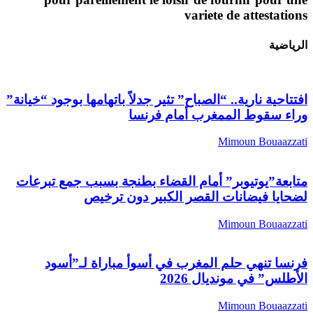
variete de attestation
لرياضية
فتتاحية نارية.. “الصباح” تثير جدلاً باتهامها بوجود “خيانة”
راء سقوط الممغرب أمام فرنسا
Mimoun Bouaazzat
تابعة”يوتيوبر” أمام القضاء بطنجة بسبب جمع تبرعات
ضحايا فيضانات القصر الكبير دون ترخيص
Mimoun Bouaazzat
رنسا تنهي حلم المغرب في أسوأ مباراة لـ”أسود
لأطلس” في مونديال 2026
Mimoun Bouaazzat