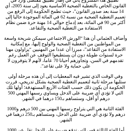
“تطبيق هذا المشروع يأتي في إطار تطبيق مقتضى وارد في
القانون الخاص بالتغطية الصحية الأساسية يعود إلى سنة 2005، أي
14 سنة بعد صدور القانون”، حيث تطمح الحكومة إلى الرفع من
تعميم التغطية الصحية من نسبة 62 في المائة الموجودة حاليا إلى
أكثر من 90 في المائة، بعد إدماج حوالي 14 مهنة حرة ضمن نظام
الاستفادة من التغطية الصحية والتقاعد.
وأضاف العثماني أن هذا “الورش الاجتماعي سيمكن شريحة واسعة
من المواطنين من التغطية الصحية والولوج إليها، مع إمكانية
الاستفادة من التقاعد”، مبرزا أن عددا من المهنيين “يزاولون مهنا
حرة لسنوات طويلة دون أن يستطيعوا التوقف عن العمل رغم
تقدمهم في السن، وتجاوزهم أحيانا 70 عاما، لأنهم لا يتوفرون لا
على حماية ولا على تقاعد”.
وفي الوقت الذي تشير فيه المعطيات إلى أن هذه مرحلة أولى
ستليها مرحلة ثانية لتعميم التغطية الصحية بشكل تدريجي، قررت
الحكومة أن يكون ذلك حسب الفئات الأربع المستهدفة؛ أولها تلك
التي لا تؤدي أي ضريبة على الدخل ويساوي رسمها المهني 500
درهم أو أقل، وستساهم بـ150 درهما في الشهر.
الفئة الثانية هي التي يتراوح رسمها المهني بين 500 درهم و1000
درهم ولا تؤدي أي ضريبة على الدخل، وستساهم بـ250 درهما في
الشهر.
أما الفئة الثالثة فهي التي تدفع ضريبة على الدخل تقل عن 1000