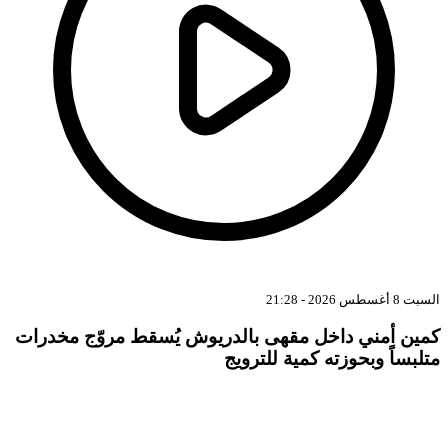
بت 8 أغسطس 2026 - 21:28
مين أمني داخل مقهى بالدريوش يُسقط مروّج مخدرات
تلبساً وبحوزته كمية للترويج