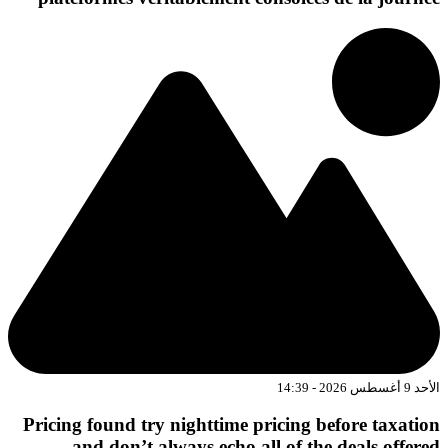
د 9 أغسطس 2026 - 14:39
Pricing found try nighttime pricing before taxatio
and don’t always echo all of the deals offere