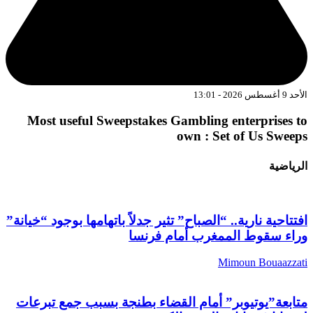
د 9 أغسطس 2026 - 13:01
Most useful Sweepstakes Gambling enterprises t
own : Set of Us Sweep
لرياضية
فتتاحية نارية.. “الصباح” تثير جدلاً باتهامها بوجود “خيانة”
راء سقوط الممغرب أمام فرنسا
Mimoun Bouaazzat
تابعة”يوتيوبر” أمام القضاء بطنجة بسبب جمع تبرعات