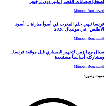
ضحايا فيضانات القصر الكبير دون ترخيص
Mimoun Bouaazzat
رنسا تنهي حلم المغرب في أسوأ مباراة لـ”أسود
لأطلس” في مونديال 2026
Mimoun Bouaazzat
باق مع الزمن لتجهيز الصيباري قبل موقعة فرنسا..
مشاركته أساسياً مستبعدة
Mimoun Bouaazzat
وت وصورة