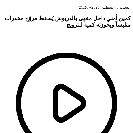
بت 8 أغسطس 2026 - 21:28
مين أمني داخل مقهى بالدريوش يُسقط مروّج مخدرات
تلبساً وبحوزته كمية للترويج