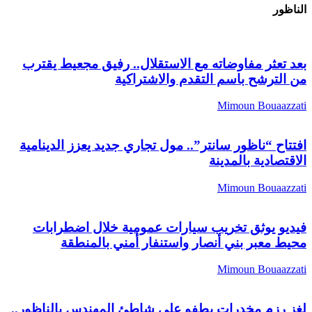
الناظور
بعد تعثر مفاوضاته مع الاستقلال.. رفيق مجعيط يقترب
من الترشح باسم التقدم والاشتراكية
Mimoun Bouaazzati
افتتاح “ناظور سانتر”.. مول تجاري جديد يعزز الدينامية
الاقتصادية بالمدينة
Mimoun Bouaazzati
فيديو يوثق تخريب سيارات عمومية خلال اضطرابات
محيط معبر بني أنصار واستنفار أمني بالمنطقة
Mimoun Bouaazzati
لغز رزم مخدرات يطفو على شاطئ المهندس بالناظور..