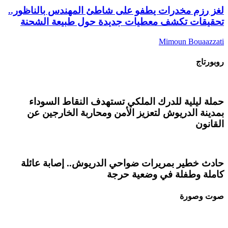
لغز رزم مخدرات يطفو على شاطئ المهندس بالناظور..
تحقيقات تكشف معطيات جديدة حول طبيعة الشحنة
Mimoun Bouaazzati
روبورتاج
حملة ليلية للدرك الملكي تستهدف النقاط السوداء
بمدينة الدريوش لتعزيز الأمن ومحاربة الخارجين عن
القانون
حادث خطير بمريرات ضواحي الدريوش.. إصابة عائلة
كاملة وطفلة في وضعية حرجة
صوت وصورة