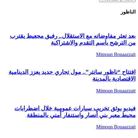
الناظور
بعد تعثر مفاوضاته مع الاستقلال.. رفيق مجعيط يقترب
من الترشح باسم التقدم والاشتراكية
Mimoun Bouaazzati
افتتاح “ناظور سانتر”.. مول تجاري جديد يعزز الدينامية
الاقتصادية بالمدينة
Mimoun Bouaazzati
فيديو يوثق تخريب سيارات عمومية خلال اضطرابات
محيط معبر بني أنصار واستنفار أمني بالمنطقة
Mimoun Bouaazzati