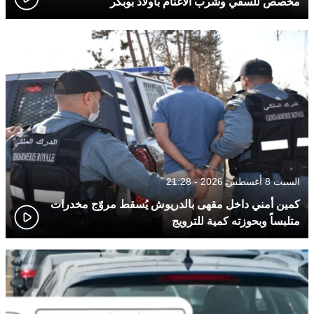
مخصص للسقي وشرب الأغنام بأولاد بوبكر
السبت 8 أغسطس 2026 - 21:28
كمين أمني داخل مقهى بالدريوش يُسقط مروّج مخدرات
متلبساً وبحوزته كمية للترويج