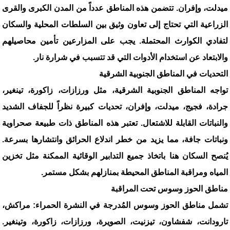
ميدلت، وإفران. تتضمن هذه المناطق عدداً من المدن الكبرى والقرى
الزراعية التي تحتاج إلى تعاون وثيق بين السلطات المحلية والسكان
لتفادي الكوارث المحتملة. يجب على المزارعين تأمين محاصيلهم
والابتعاد عن استخدام الأدوات التي قد تتسبب في شرارة نار.
التحديات في المناطق الجنوبية الشرقية
تواجه المناطق الجنوبية الشرقية، مثل ورزازات، زاكورة، تينغير،
جرادة، فجيج، ميدلت، وإفران، تحديات كبيرة نظراً للجفاف الشديد
والنباتات القابلة للاشتعال. تعتبر هذه المناطق ذات طبيعة صحراوية
ونباتات جافة، مما يزيد من خطر اندلاع الحرائق وانتشارها بسرعة.
يُنصح السكان هنا باتخاذ جميع التدابير الوقائية الممكنة مثل تخزين
المياه ومراقبة المناطق المحيطة بمنازلهم بشكل مستمر.
مناطق الحوز وسوس تحت المراقبة
تشمل مناطق الحوز وسوس المُدرجة في النشرة الحمراء: مراكش،
تارودانت، شفشاون، تيزنيت، الصويرة، ورزازات، زاكورة، وتينغير.