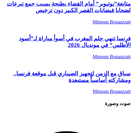
تابعة”يوتيوبر” أمام القضاء بطنجة بسبب جمع تبرعات
ضحايا فيضانات القصر الكبير دون ترخيص
Mimoun Bouaazzat
رنسا تنهي حلم المغرب في أسوأ مباراة لـ”أسود
لأطلس” في مونديال 2026
Mimoun Bouaazzat
باق مع الزمن لتجهيز الصيباري قبل موقعة فرنسا..
مشاركته أساسياً مستبعدة
Mimoun Bouaazzat
وت وصورة