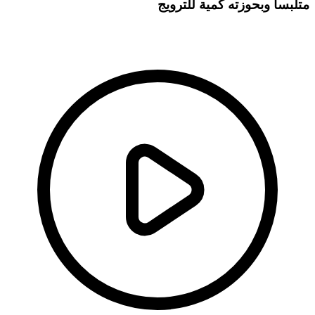
تلبساً وبحوزته كمية للترويج