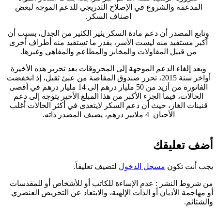
المدعمة والشروع في الإصلاح التدريجي للدعم الموجه لبعض
اصناف السكر.
وتابع المصدر أن دعم مادة السكر يثير الكثير من الجدل، بسبب أن
أكبر مستفيد منه ليست الأسر، بقدر ما تستفيد منه أطراف أخرى
من قبيل المقاولات والمخابز والمطاعم والمقاهي وغيرها.
وبعد إلغاء الدعم الموجهة إلى المحروقات بعد تحرير هذه الأخيرة
أواخر سنة 2015، تحرر صندوق المقاصة من عبئ ثقيل، إذ انخفضت
الفاتورة من أزيد من 50 مليار درهم إلى 14 مليار درهم في أقصى
الحالات، فيما الجزء الأكبر من هذا المبلغ الأخير يتوجه إلى دعم
قنينات الغاز، حيث أن دعم السكر لايتعدى في أكثر الحالات أغلب
الأحيان 4 ملايير درهم، يضيف المصدر ذاته.
ضف تعليقك
جب أنت تكون
مسجل الدخول
لتضيف تعليقاً.
ن شروط النشر
: عدم الإساءة للكاتب أو للأشخاص أو للمقدسات
و مهاجمة الأديان أو الذات الإلهية، والابتعاد عن التحريض العنصري
الشتائم.