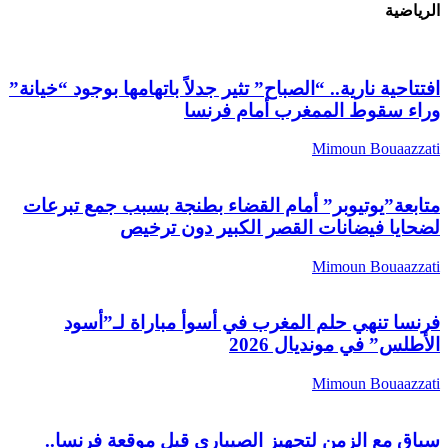
الرياضية
افتتاحية نارية.. “الصباح” تثير جدلاً باتهامها بوجود “خيانة”
وراء سقوط الممغرب أمام فرنسا
Mimoun Bouaazzati
متابعة”يوتيوبر” أمام القضاء بطنجة بسبب جمع تبرعات
لضحايا فيضانات القصر الكبير دون ترخيص
Mimoun Bouaazzati
فرنسا تنهي حلم المغرب في أسوأ مباراة لـ”أسود
الأطلس” في مونديال 2026
Mimoun Bouaazzati
سباق مع الزمن لتجهيز الصيباري قبل موقعة فرنسا..