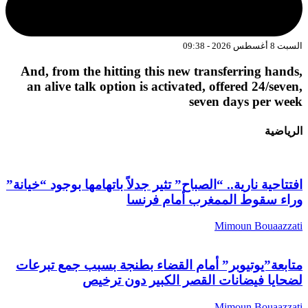
السبت 8 أغسطس 2026 - 09:38
And, from the hitting this new transferring hands,
an alive talk option is activated, offered 24/seven,
seven days per week
الرياضية
افتتاحية نارية.. “الصباح” تثير جدلاً باتهامها بوجود “خيانة”
وراء سقوط الممغرب أمام فرنسا
Mimoun Bouaazzati
متابعة”يوتيوبر” أمام القضاء بطنجة بسبب جمع تبرعات
لضحايا فيضانات القصر الكبير دون ترخيص
Mimoun Bouaazzati