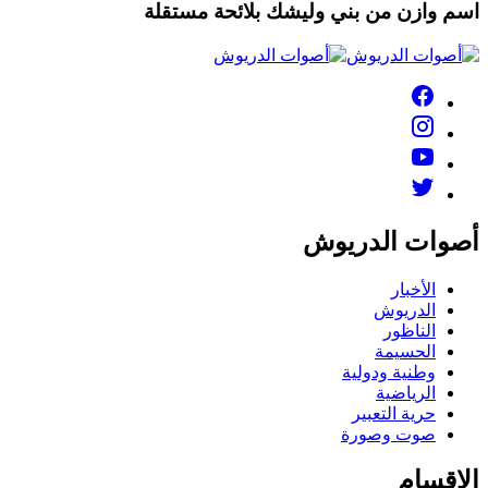
اسم وازن من بني وليشك بلائحة مستقلة
أصوات الدريوش
الأخبار
الدريوش
الناظور
الحسيمة
وطنية ودولية
الرياضية
حرية التعبير
صوت وصورة
الاقسام