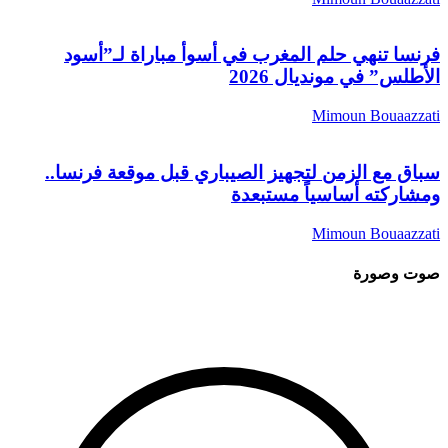
فرنسا تنهي حلم المغرب في أسوأ مباراة لـ”أسود
الأطلس” في مونديال 2026
Mimoun Bouaazzati
سباق مع الزمن لتجهيز الصيباري قبل موقعة فرنسا..
ومشاركته أساسياً مستبعدة
Mimoun Bouaazzati
صوت وصورة