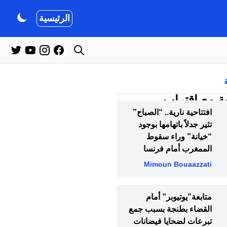
الرئيسية
ة مع اقتراب
افتتاحية نارية.. “الصباح”
تثير جدلاً باتهامها بوجود
“خيانة” وراء سقوط
لكتب المدرسية ليطفو إلى السطح،
الممغرب أمام فرنسا
Mimoun Bouaazzati
متابعة”يوتيوبر” أمام
القضاء بطنجة بسبب جمع
تبرعات لضحايا فيضانات