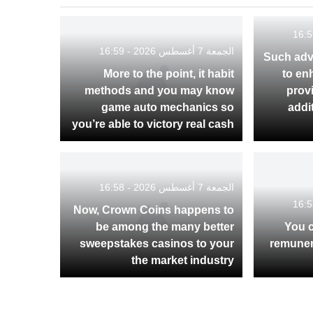
الجمعة 7 أغسطس 2026 - 16:59
Such adv
More to the point, it habit
to en
methods and you may know
provi
game auto mechanics so
addi
you’re able to victory real cash
الجمعة 7 أغسطس 2026 - 16:58
Now, Crown Coins happens to
be among the many better
You c
sweepstakes casinos to your
remuner
the market industry