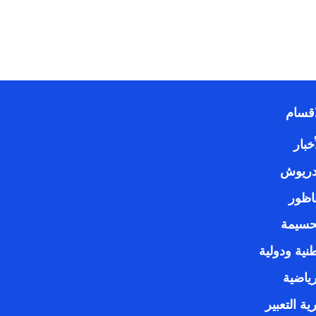
اقسام
خبار
دريوش
ناظور
حسيمة
نية ودولية
رياضية
ية التعبير