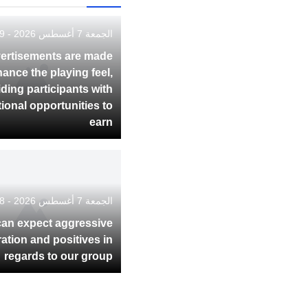
الجمعة 7 أغسطس 2026 - 16:59
ertisements are made
hance the playing feel,
ding participants with
tional opportunities to
earn
الجمعة 7 أغسطس 2026 - 16:58
an expect aggressive
ation and positives in
regards to our group