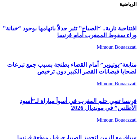
الرياضية
افتتاحية نارية.. “الصباح” تثير جدلاً باتهامها بوجود “خيانة”
وراء سقوط الممغرب أمام فرنسا
Mimoun Bouaazzati
متابعة”يوتيوبر” أمام القضاء بطنجة بسبب جمع تبرعات
لضحايا فيضانات القصر الكبير دون ترخيص
Mimoun Bouaazzati
فرنسا تنهي حلم المغرب في أسوأ مباراة لـ”أسود
الأطلس” في مونديال 2026
Mimoun Bouaazzati
سباق مع الزمن لتجهيز الصيباري قبل موقعة فرنسا..